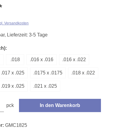
*
zgl. Versandkosten
ar, Lieferzeit: 3-5 Tage
auswählen
h):
.018
.016 x .016
.016 x .022
.017 x .025
.0175 x .0175
.018 x .022
.019 x .025
.021 x .025
den gewünschten Wert ein oder benutze die Schaltflächen um die Anzahl zu erhöhe
pck
In den Warenkorb
r:
GMC1825