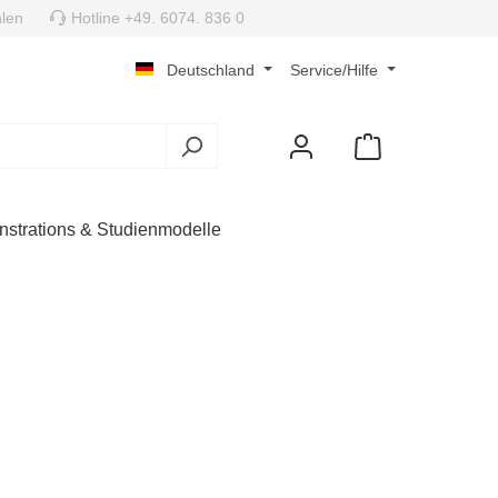
len
Hotline +49. 6074. 836 0
Deutschland
Service/Hilfe
strations & Studienmodelle