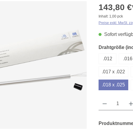
143,80 €
Inhalt:
1,00 pck
Preise exkl. MwSt. z
Sofort verfügb
Drahtgröße (inc
.012
.016
.017 x .022
.018 x .025
Produkt Anzahl: Gib 
Produktnumme