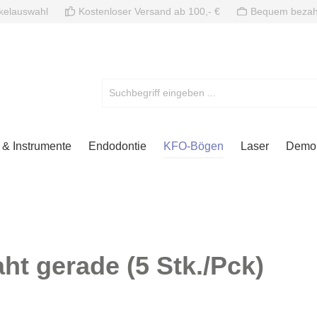
ikelauswahl
Kostenloser Versand ab 100,- €
Bequem bezah
& Instrumente
Endodontie
KFO-Bögen
Laser
Demon
 gerade (5 Stk./Pck)