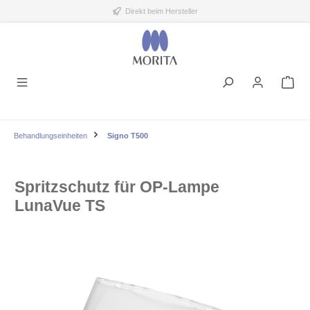
Direkt beim Hersteller
alt springen
Behandlungseinheiten
Signo T500
Spritzschutz für OP-Lampe
LunaVue TS
Bildergalerie überspringen