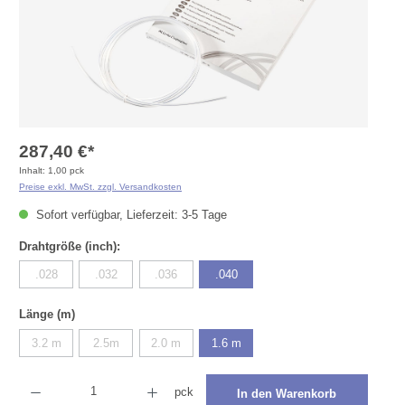
287,40 €*
Inhalt:
1,00 pck
Preise exkl. MwSt. zzgl. Versandkosten
Sofort verfügbar, Lieferzeit: 3-5 Tage
auswählen
Drahtgröße (inch):
.028
.032
.036
.040
(Diese Option ist zurzeit nicht verfügbar.)
(Diese Option ist zurzeit nicht verfügbar.)
(Diese Option ist zurzeit nicht verfügbar.)
auswählen
Länge (m)
3.2 m
2.5m
2.0 m
1.6 m
(Diese Option ist zurzeit nicht verfügbar.)
(Diese Option ist zurzeit nicht verfügbar.)
(Diese Option ist zurzeit nicht verfügbar.)
Produkt Anzahl: Gib den gewünschten Wert ein oder benutze die Schaltflächen um die Anza
pck
In den Warenkorb