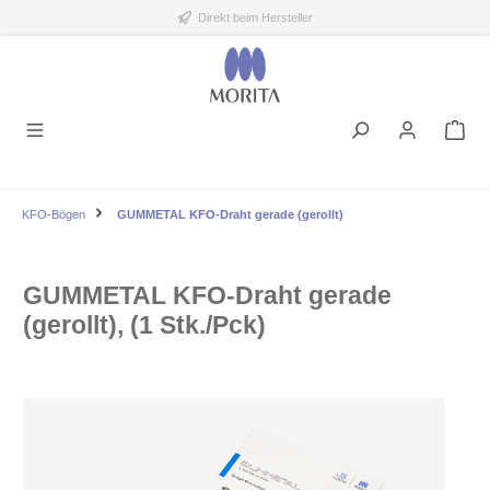
Direkt beim Hersteller
alt springen
KFO-Bögen
GUMMETAL KFO-Draht gerade (gerollt)
GUMMETAL KFO-Draht gerade
(gerollt), (1 Stk./Pck)
Bildergalerie überspringen