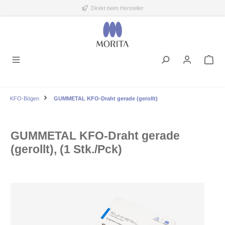
Direkt beim Hersteller
alt springen
KFO-Bögen
GUMMETAL KFO-Draht gerade (gerollt)
GUMMETAL KFO-Draht gerade
(gerollt), (1 Stk./Pck)
Bildergalerie überspringen