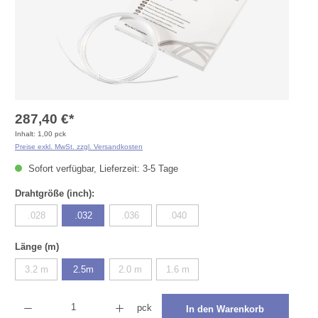
287,40 €*
Inhalt:
1,00 pck
Preise exkl. MwSt. zzgl. Versandkosten
Sofort verfügbar, Lieferzeit: 3-5 Tage
auswählen
Drahtgröße (inch):
.028
.032
.036
.040
(Diese Option ist zurzeit nicht verfügbar.)
(Diese Option ist zurzeit nicht verfügbar.)
(Diese Option ist zurzeit nicht verfügbar.)
auswählen
Länge (m)
3.2 m
2.5m
2.0 m
1.6 m
(Diese Option ist zurzeit nicht verfügbar.)
(Diese Option ist zurzeit nicht verfügbar.)
(Diese Option ist zurzeit nicht verfügbar.)
Produkt Anzahl: Gib den gewünschten Wert ein oder benutze die Schaltflächen um die Anza
pck
In den Warenkorb